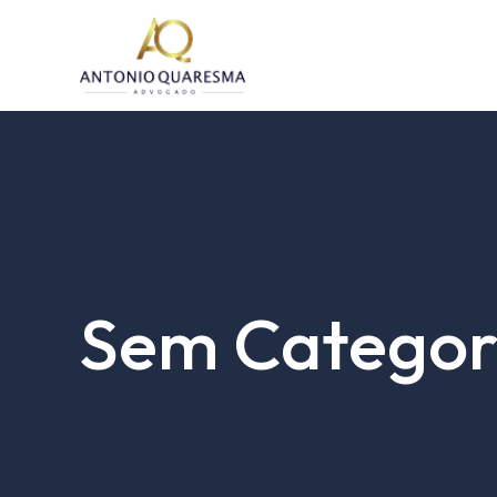
Ir
para
o
conteúdo
Sem Categor