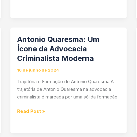
Quaresma:
Um
Advogado
Criminalista
de
Antonio Quaresma: Um
Excelência
Ícone da Advocacia
Criminalista Moderna
16 de junho de 2024
Trajetória e Formação de Antonio Quaresma A
trajetória de Antonio Quaresma na advocacia
criminalista é marcada por uma sólida formação
Antonio
Read Post »
Quaresma:
Um
Ícone