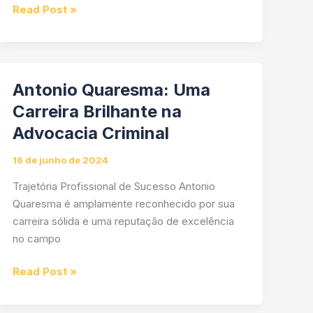
Antonio
Read Post »
Quaresma:
Uma
Carreira
Sólida
Antonio Quaresma: Uma
e
Carreira Brilhante na
de
Advocacia Criminal
Excelência
na
16 de junho de 2024
Advocacia
Criminal
Trajetória Profissional de Sucesso Antonio
Quaresma é amplamente reconhecido por sua
carreira sólida e uma reputação de excelência
no campo
Antonio
Read Post »
Quaresma:
Uma