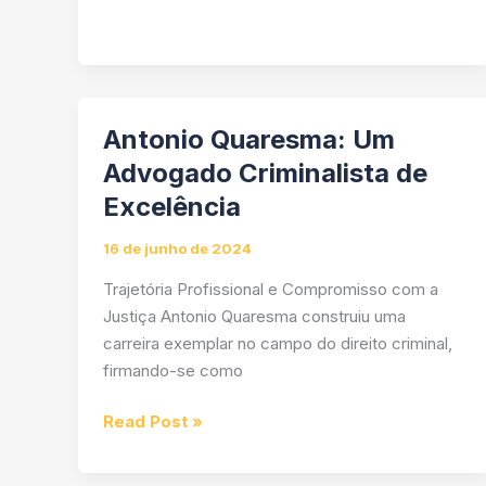
Quaresma:
Um
Advogado
Criminalista
de
Antonio Quaresma: Um
Excelência
Advogado Criminalista de
na
Atualidade
Excelência
16 de junho de 2024
Trajetória Profissional e Compromisso com a
Justiça Antonio Quaresma construiu uma
carreira exemplar no campo do direito criminal,
firmando-se como
Antonio
Read Post »
Quaresma:
Um